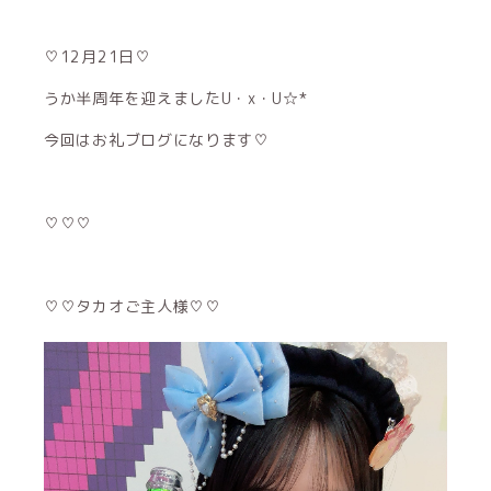
♡12月21日♡
うか半周年を迎えましたU・x・U☆*
今回はお礼ブログになります♡
♡♡♡
♡♡タカオご主人様♡♡