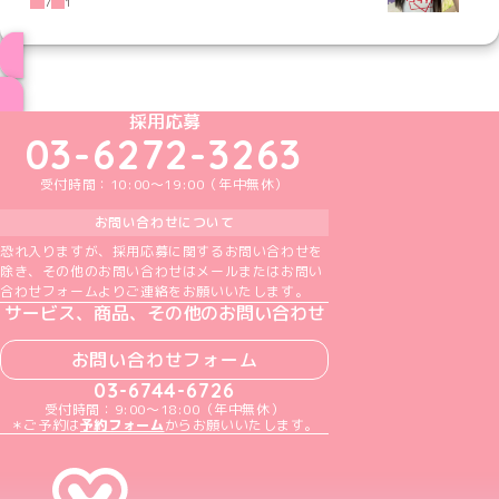
7
1
ブログ トップページへ
めいどりーみんTikTok公式アカウント
めいどりーみんX公式アカウント
めいどりーみんInstagram公式アカウント
めいどりーみんFacebook公式アカウン
めいどりーみんYouTube公式アカ
採用応募
03-6272-3263
受付時間：10:00～19:00（年中無休）
お問い合わせについて
恐れ入りますが、採用応募に関するお問い合わせを
除き、その他のお問い合わせはメールまたはお問い
合わせフォームよりご連絡をお願いいたします。
サービス、商品、その他のお問い合わせ
お問い合わせフォーム
03-6744-6726
受付時間：9:00～18:00（年中無休）
＊ご予約は
予約フォーム
からお願いいたします。