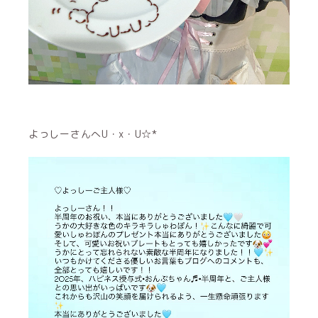
よっしーさんへU・x・U☆*