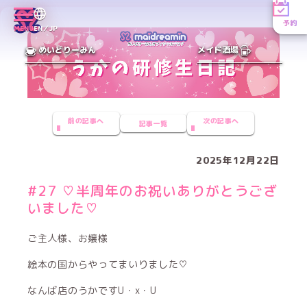
予約
MENU
EN／JP
めいどりーみん
メイド酒場
前の記事へ
次の記事へ
記事一覧
2025年12月22日
#27 ♡半周年のお祝いありがとうござ
いました♡
ご主人様、お嬢様
絵本の国からやってまいりました♡
なんば店のうかですU・x・U