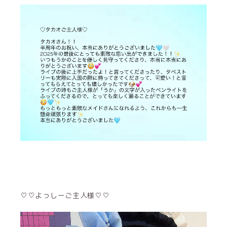
♡♡よっしーご主人様♡♡