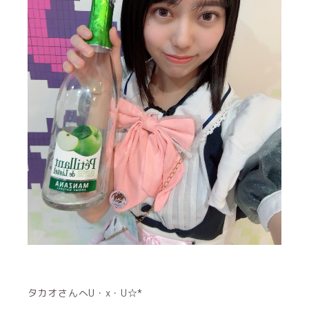
タカオさんへU・x・U☆*