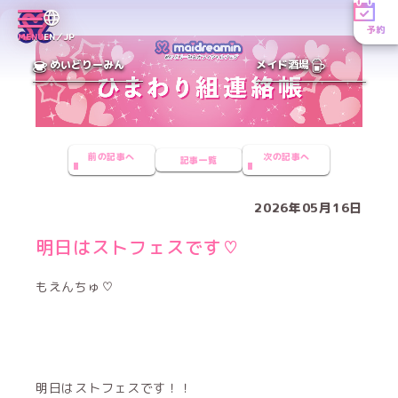
予約
MENU
EN／JP
めいどりーみん
メイド酒場
前の記事へ
次の記事へ
記事一覧
2026年05月16日
明日はストフェスです♡
もえんちゅ♡
明日はストフェスです！！