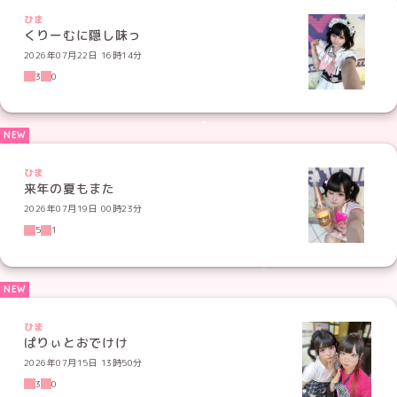
ひま
くりーむに隠し味っ
2026年07月22日 16時14分
3
0
ひま
来年の夏もまた
2026年07月19日 00時23分
5
1
ひま
ぱりぃとおでけけ
2026年07月15日 13時50分
3
0