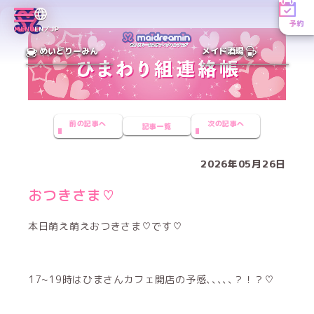
予約
MENU
EN／JP
めいどりーみん
メイド酒場
前の記事へ
次の記事へ
記事一覧
2026年05月26日
おつきさま♡
本日萌え萌えおつきさま♡です♡
17~19時はひまさんカフェ開店の予感､､､､､？！？♡