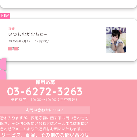
ひま
いつもむがむちゅ~
2026年07月12日 12時00分
3
2
ブログ トップページへ
めいどりーみんTikTok公式アカウント
めいどりーみんX公式アカウント
めいどりーみんInstagram公式アカウント
めいどりーみんFacebook公式アカウン
めいどりーみんYouTube公式アカ
採用応募
03-6272-3263
受付時間：10:00～19:00（年中無休）
お問い合わせについて
恐れ入りますが、採用応募に関するお問い合わせを
除き、その他のお問い合わせはメールまたはお問い
合わせフォームよりご連絡をお願いいたします。
サービス、商品、その他のお問い合わせ