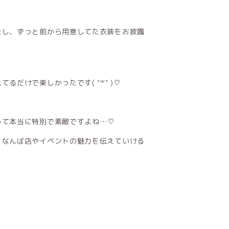
たし、ずっと前から用意してた衣装をお披露
だけで楽しかったです( ᐪ꒳ᐪ )♡
って本当に特別で素敵ですよね…♡
、なんば店やイベントの魅力を伝えていける