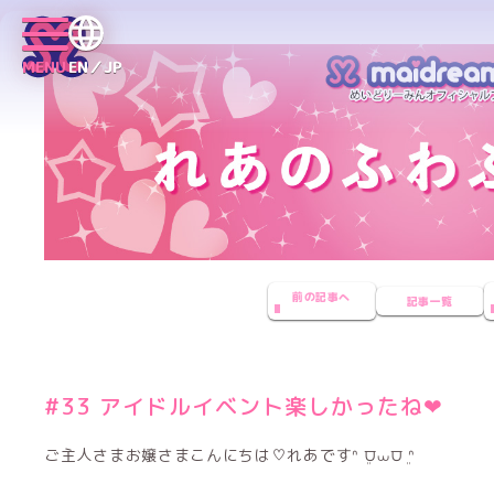
MENU
EN／JP
前の記事へ
記事一覧
#33 アイドルイベント楽しかったね‪‪❤︎‬
ご主人さまお嬢さまこんにちは♡れあですᐢ ܸ⩌⩊⩌ ܸᐢ