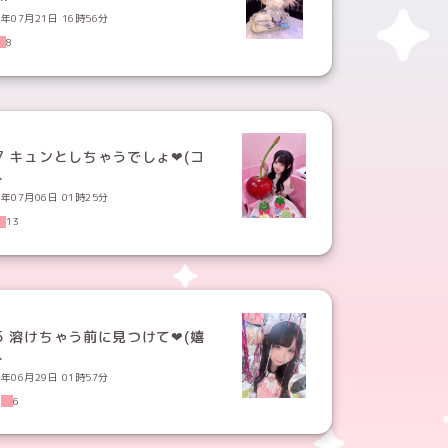
6年07月21日 16時56分
8
7 キュンとしちゃうでしょ‪‪❤︎‬(コ
.
6年07月06日 01時25分
13
5 溶けちゃう前に見つけて‪‪❤︎‬(嬉
.
6年06月29日 01時57分
1
6