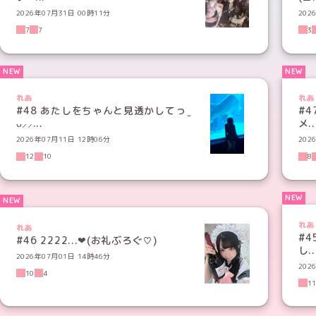
2026年07月31日 00時11分
202
7
7
3
れあ
れあ
#48 あたしをちゃんと見透かしてっ ̫
#4
ᴗ⸝⸝...
メ..
2026年07月11日 12時06分
202
12
10
8
れあ
れあ
#4
#46 ‬‬2222...‪‪❤︎‬(お礼ぶろぐ♡)
し..
2026年07月01日 14時46分
202
10
4
1