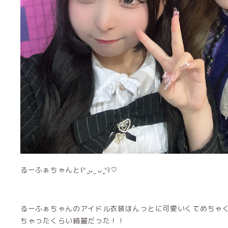
るーふぁちゃんと‪꒰ᐡ ̳ᴗ ̫ ᴗ ̳ᐡ꒱♡
るーふぁちゃんのアイドル衣装ほんっとに可愛いくてめちゃ
ちゃったくらい綺麗だった！！