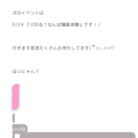
次のイベントは
6/29 『JOBる？なんば職業体験』です！！
行きます宣言たくさんお待ちしてます꒰ ྀི ∩⸝⸝∩ ꒱♡
ばいにゃん♡
れあプロフィー
いいね