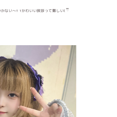
い〜т тかわいい挨拶って難しい꒰ ྀི