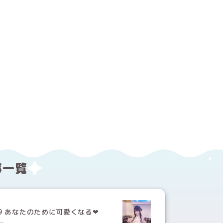
する
ebookでシェアする
事一覧
9 あなたのために可愛くなる‪‪❤︎‬
..