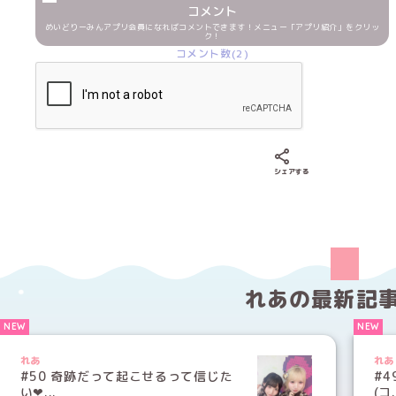
コメント
めいどりーみんアプリ会員になればコメントできます！メニュー「アプリ紹介」をクリッ
ク！
コメント数(2)
Xでシェアする
LINEでシェア
Fac
シェアする
れあの
最新記
れあ
れあ
#50 奇跡だって起こせるって信じた
#4
い‪‪❤...
(コ.