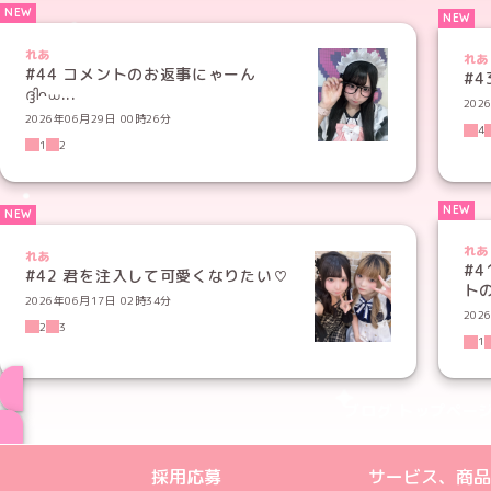
れあ
れあ
#44 コメントのお返事にゃーん
#4
ദ്ദിᴖ⩊...
202
2026年06月29日 00時26分
4
1
2
れあ
れあ
#4
#42 君を注入して可愛くなりたい♡
トの
2026年06月17日 02時34分
202
2
3
1
ブログ トップペー
めいどりーみんTikTok公式アカウン
めいどりーみんX公式アカウント
めいどりーみんInstagra
めいどりーみんFace
めいどりーみんY
採用応募
サービス、商品