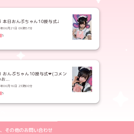
3 本日おんぷちゃん10授与式♩
6年06月21日 09時57分
5
1 おんぷちゃん10授与式❤︎(コメン
お...
6年06月16日 23時00分
5
ジへ
ト
m公式アカウント
book公式アカウント
ouTube公式アカウント
、その他のお問い合わせ