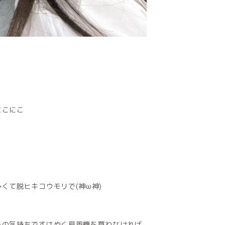
にこにこ
くて脱ヒキコウモリで(神ω神)
ーの気持ちですはやく扇風機を買わなければ