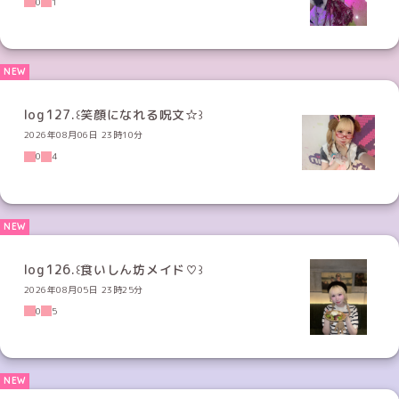
0
1
log127.꒰笑顔になれる呪文☆꒱
2026年08月06日 23時10分
0
4
log126.꒰食いしん坊メイド♡꒱
2026年08月05日 23時25分
0
5