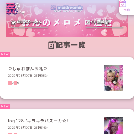
予約
MENU
EN／JP
めいどりーみん
メイド酒場
記事一覧
♡しゅわぽんお礼♡
2026年08月07日 23時58分
0
0
log128.꒰キラキラバズーカ☆꒱
2026年08月07日 23時34分