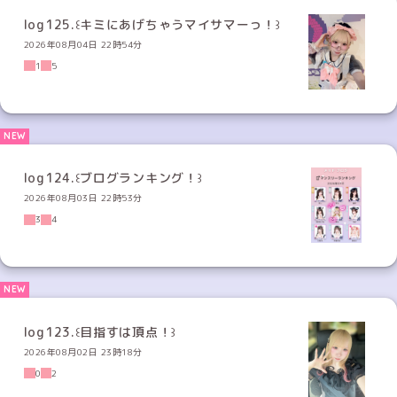
log125.꒰キミにあげちゃうマイサマーっ！꒱
2026年08月04日 22時54分
1
5
log124.꒰ブログランキング！꒱
2026年08月03日 22時53分
3
4
log123.꒰目指すは頂点！꒱
2026年08月02日 23時18分
0
2