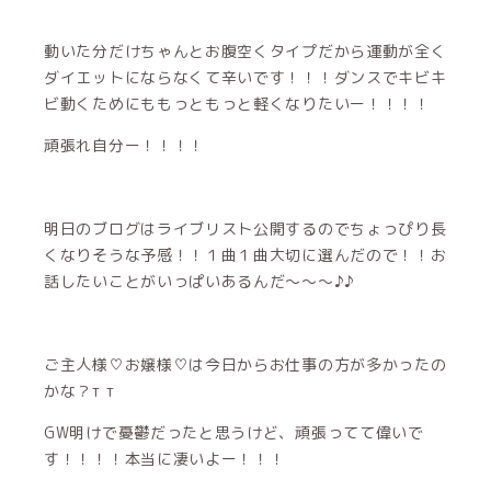
動いた分だけちゃんとお腹空くタイプだから運動が全く
ダイエットにならなくて辛いです！！！ダンスでキビキ
ビ動くためにももっともっと軽くなりたいー！！！！
頑張れ自分ー！！！！
明日のブログはライブリスト公開するのでちょっぴり長
くなりそうな予感！！１曲１曲大切に選んだので！！お
話したいことがいっぱいあるんだ〜〜〜♪♪
ご主人様♡お嬢様♡は今日からお仕事の方が多かったの
かな？‬т т
GW明けで憂鬱だったと思うけど、頑張ってて偉いで
す！！！！本当に凄いよー！！！