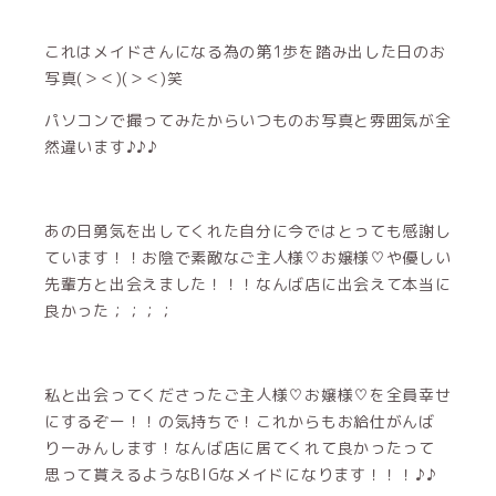
これはメイドさんになる為の第1歩を踏み出した日のお
写真(＞＜)(＞＜)笑
パソコンで撮ってみたからいつものお写真と雰囲気が全
然違います♪♪♪
あの日勇気を出してくれた自分に今ではとっても感謝し
ています！！お陰で素敵なご主人様♡お嬢様♡や優しい
先輩方と出会えました！！！なんば店に出会えて本当に
良かった；；；；
私と出会ってくださったご主人様♡お嬢様♡を全員幸せ
にするぞー！！の気持ちで！これからもお給仕がんば
りーみんします！なんば店に居てくれて良かったって
思って貰えるようなBIGなメイドになります！！！♪♪