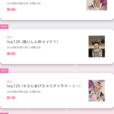
2026年08月06日 23時10分
0
4
おん
log126.꒰食いしん坊メイド♡꒱
2026年08月05日 23時25分
0
5
おん
log125.꒰キミにあげちゃうマイサマーっ！꒱
2026年08月04日 22時54分
1
5