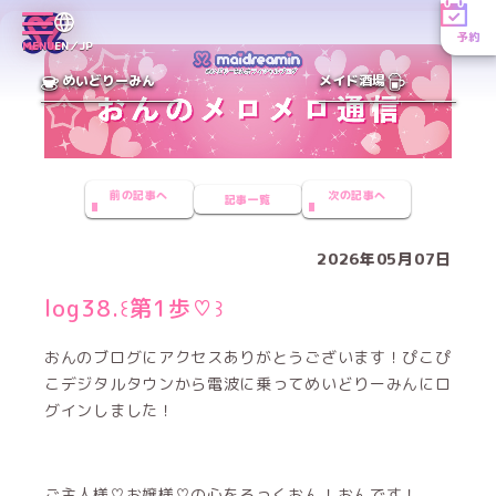
予約
MENU
EN／JP
めいどりーみん
メイド酒場
前の記事へ
次の記事へ
記事一覧
2026年05月07日
log38.꒰第1歩♡꒱
おんのブログにアクセスありがとうございます！ぴこぴ
こデジタルタウンから電波に乗ってめいどりーみんにロ
グインしました！
ご主人様♡お嬢様♡の心をろっくおん！おんです！