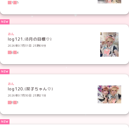
1
5
おん
log121.꒰8月の目標♡꒱
2026年07月31日 23時09分
0
4
おん
log120.꒰双子ちゃん♡꒱
2026年07月30日 23時21分
0
3