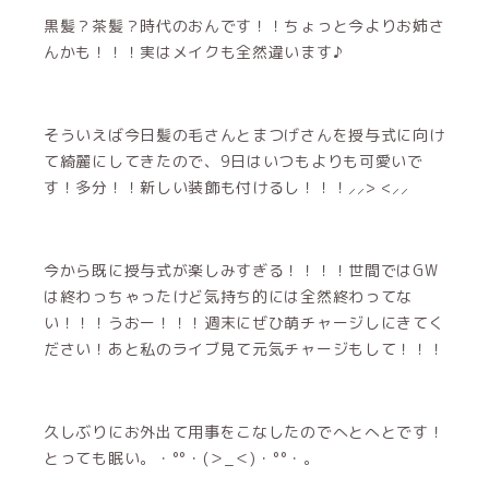
黒髪？茶髪？時代のおんです！！ちょっと今よりお姉さ
んかも！！！実はメイクも全然違います♪
そういえば今日髪の毛さんとまつげさんを授与式に向け
て綺麗にしてきたので、9日はいつもよりも可愛いで
す！多分！！新しい装飾も付けるし！！！⸝⸝> <⸝⸝
今から既に授与式が楽しみすぎる！！！！世間ではGW
は終わっちゃったけど気持ち的には全然終わってな
い！！！うおー！！！週末にぜひ萌チャージしにきてく
ださい！あと私のライブ見て元気チャージもして！！！
久しぶりにお外出て用事をこなしたのでへとへとです！
とっても眠い。・°°・(＞_＜)・°°・。