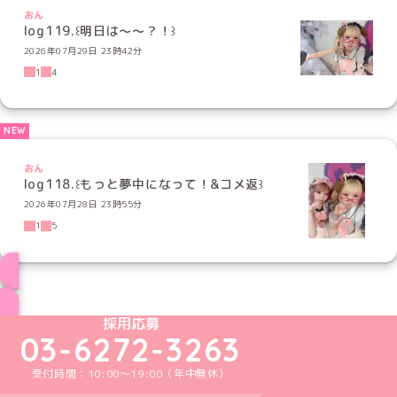
おん
log119.꒰明日は〜〜？！꒱
2026年07月29日 23時42分
1
4
おん
log118.꒰もっと夢中になって！&コメ返꒱
2026年07月28日 23時55分
1
5
ブログ トップページへ
めいどりーみんTikTok公式アカウント
めいどりーみんX公式アカウント
めいどりーみんInstagram公式アカウント
めいどりーみんFacebook公式アカウン
めいどりーみんYouTube公式アカ
採用応募
03-6272-3263
受付時間：10:00～19:00（年中無休）