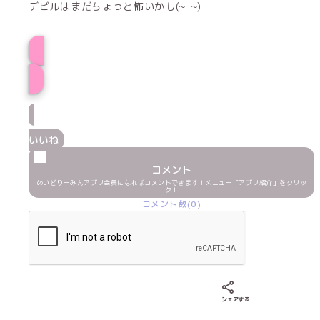
デビルはまだちょっと怖いかも(~_~)
みるるプロフィー
いいね
コメント
めいどりーみんアプリ会員になればコメントできます！メニュー「アプリ紹介」をクリッ
ク！
コメント数(0)
Xでシェアする
LINEでシェア
Fac
シェアする