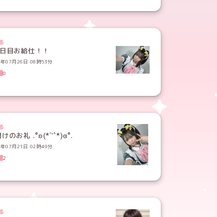
る
連日目お給仕！！
6年07月26日 08時53分
0
る
けのお礼 .°ʚ(*´˘`*)ɞ°.
6年07月21日 02時49分
2
る