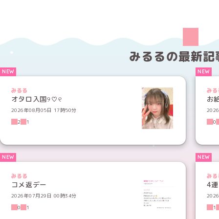
みるるの
最新記
みるる
みる
オタロ入国୨♡୧
お
2026年08月05日 17時50分
202
2
1
0
みるる
みる
コメ返デー
4
2026年07月29日 00時34分
202
0
1
1