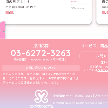
海の日だよ！！！
夏
2026年07月20日 03時26分
202
1
0
2
ブログ トップペー
めいどりーみんTikTok公式アカウン
めいどりーみんX公式アカウント
めいどりーみんInstagra
めいどりーみんFace
めいどりーみんY
採用応募
サービス、商品
03-6272-3263
お問い
受付時間：10:00～19:00（年中無休）
03
受付時間：9:
お問い合わせについて
＊ご予約は
予約フ
恐れ入りますが、採用応募に関するお問い合わせを除
き、その他のお問い合わせはメールまたはお問い合わせ
フォームよりご連絡をお願いいたします。
企業情報
サイト利用について
プライバ
© 2008 Neodelightinternational Inc