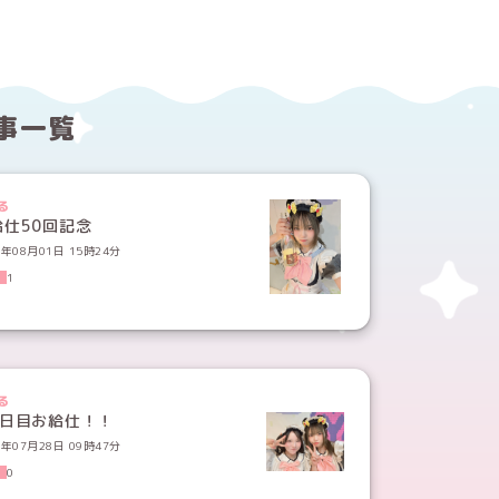
事一覧
る
給仕50回記念
6年08月01日 15時24分
1
る
連日目お給仕！！
6年07月28日 09時47分
0