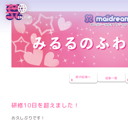
MENU
EN／JP
前の記事へ
記事一覧
研修10日を超えました！
お久しぶりです！