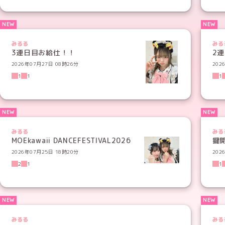
みるる
みる
3連日目お給仕！！
2
2026年07月27日 08時26分
202
1
1
1
みるる
みる
MOEkawaii DANCEFESTIVAL2026
鍵開
2026年07月25日 18時20分
202
2
1
1
みるる
みる