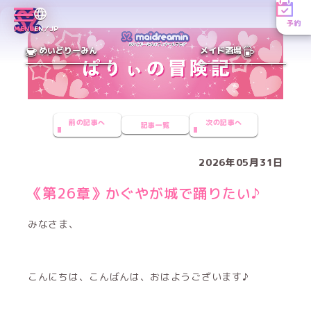
予約
MENU
EN／JP
めいどりーみん
メイド酒場
前の記事へ
次の記事へ
記事一覧
2026年05月31日
《第26章》かぐやが城で踊りたい♪
みなさま、
こんにちは、こんばんは、おはようございます♪