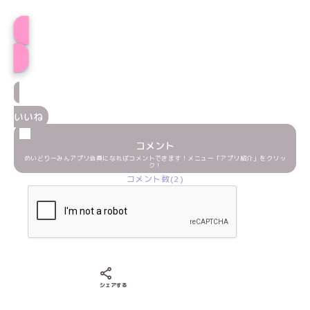
ぱりぃプロフィール
いいね
コメント
めいどりーみんアプリ会員になればコメントできます！メニュー「アプリ紹介」をクリッ
ク！
コメント数(2)
Xでシェアする
LINEでシェアする
Facebookでシェアする
シェアする