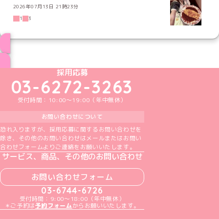
2026年07月13日 21時23分
1
3
ブログ トップページへ
めいどりーみんTikTok公式アカウント
めいどりーみんX公式アカウント
めいどりーみんInstagram公式アカウント
めいどりーみんFacebook公式アカウン
めいどりーみんYouTube公式アカ
採用応募
03-6272-3263
受付時間：10:00～19:00（年中無休）
お問い合わせについて
恐れ入りますが、採用応募に関するお問い合わせを
除き、その他のお問い合わせはメールまたはお問い
合わせフォームよりご連絡をお願いいたします。
サービス、商品、その他のお問い合わせ
お問い合わせフォーム
03-6744-6726
受付時間：9:00～18:00（年中無休）
＊ご予約は
予約フォーム
からお願いいたします。