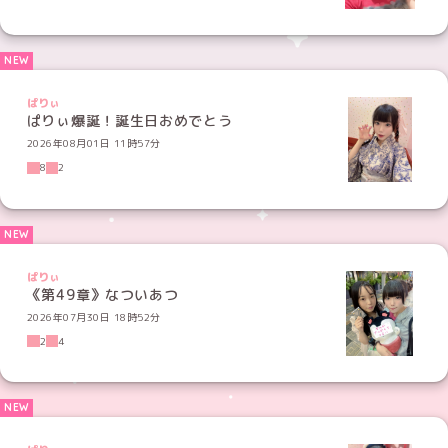
ぱりぃ
ぱりぃ爆誕！誕生日おめでとう
2026年08月01日 11時57分
8
2
ぱりぃ
《第49章》なついあつ
2026年07月30日 18時52分
2
4