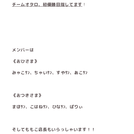
チームオタロ、初優勝目指してます
！
メンバーは
《おひさま》
みゃこｻﾝ、ちゃいｻﾝ、すやｻﾝ、あこｻﾝ
《おつきさま》
まほｻﾝ、こはねｻﾝ、ひなｻﾝ、ぱりぃ
そしてももこ店長もいらっしゃいます！！