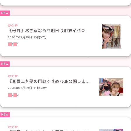
かぐや
《号外》おきゅなう♡明日は浴衣イベ♡
2026年07月29日 16時07分
1
1
かぐや
《其百三》夢の国おすすめｱﾚｺﾚ公開しま...
2026年07月29日 11時30分
2
2
かぐや