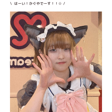
\ はーい！かぐやでーす！！☆ /