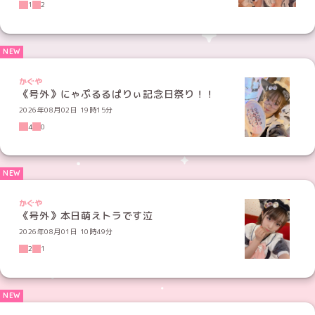
1
2
かぐや
《号外》にゃぷるるぱりぃ記念日祭り！！
2026年08月02日 19時15分
4
0
かぐや
《号外》本日萌えトラです泣
2026年08月01日 10時49分
2
1