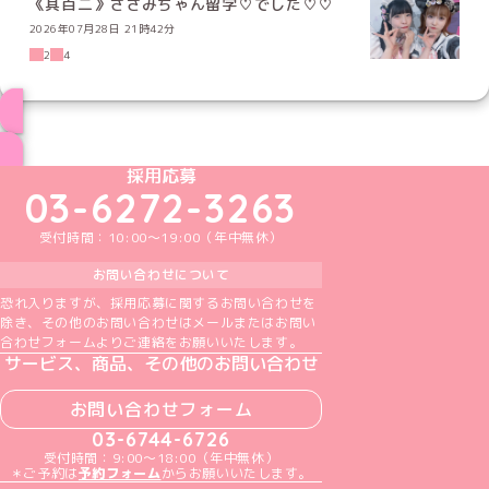
《其百二》ささみちゃん留学♡でした♡♡
2026年07月28日 21時42分
2
4
ブログ トップページへ
めいどりーみんTikTok公式アカウント
めいどりーみんX公式アカウント
めいどりーみんInstagram公式アカウント
めいどりーみんFacebook公式アカウン
めいどりーみんYouTube公式アカ
採用応募
03-6272-3263
受付時間：10:00～19:00（年中無休）
お問い合わせについて
恐れ入りますが、採用応募に関するお問い合わせを
除き、その他のお問い合わせはメールまたはお問い
合わせフォームよりご連絡をお願いいたします。
サービス、商品、その他のお問い合わせ
お問い合わせフォーム
03-6744-6726
受付時間：9:00～18:00（年中無休）
＊ご予約は
予約フォーム
からお願いいたします。