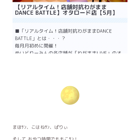
まほｻﾝ、こはねｻﾝ、ぱりぃ
そして おやつ時間でももこｻﾝ！