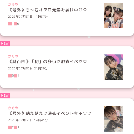
かぐや
《号外》ち〜むオタロ元気お届け中♡♡
2026年07月31日 11時37分
1
0
かぐや
《其百四》「初」の多い♡浴衣イベ♡♡
2026年07月30日 21時29分
5
4
かぐや
《号外》萌え萌え♡浴衣イベントちゅ♡♡
2026年07月30日 14時41分
2
1