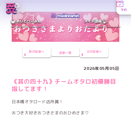
予約
MENU
EN／JP
めいどりーみん
メイド酒場
前の記事へ
次の記事へ
記事一覧
2026年05月05日
《其の四十九》チームオタロ初優勝目
指してます！
日本橋オタロード店所属！
おつき大好きおつきさまのおひめさま♡