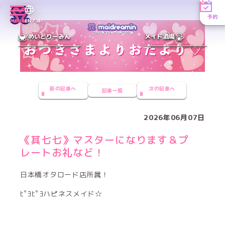
予約
MENU
EN／JP
めいどりーみん
メイド酒場
前の記事へ
次の記事へ
記事一覧
2026年06月07日
《其七七》マスターになります＆プ
レートお礼など！
日本橋オタロード店所属！
ﾋﾟﾖﾋﾟﾖハピネスメイド☆