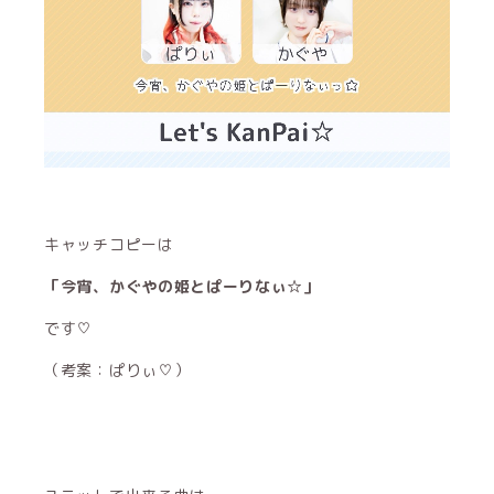
キャッチコピーは
「今宵、かぐやの姫とぱーりなぃ☆」
です♡
（考案：ぱりぃ♡）