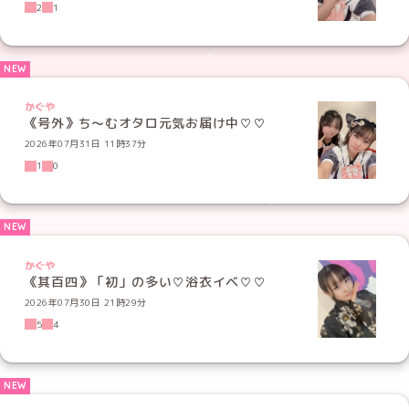
2
1
かぐや
《号外》ち〜むオタロ元気お届け中♡♡
2026年07月31日 11時37分
1
0
かぐや
《其百四》「初」の多い♡浴衣イベ♡♡
2026年07月30日 21時29分
5
4