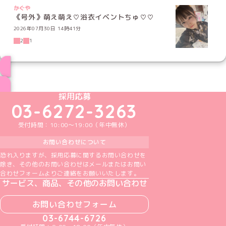
かぐや
《号外》萌え萌え♡浴衣イベントちゅ♡♡
2026年07月30日 14時41分
2
1
ブログ トップページへ
めいどりーみんTikTok公式アカウント
めいどりーみんX公式アカウント
めいどりーみんInstagram公式アカウント
めいどりーみんFacebook公式アカウン
めいどりーみんYouTube公式アカ
採用応募
03-6272-3263
受付時間：10:00～19:00（年中無休）
お問い合わせについて
恐れ入りますが、採用応募に関するお問い合わせを
除き、その他のお問い合わせはメールまたはお問い
合わせフォームよりご連絡をお願いいたします。
サービス、商品、その他のお問い合わせ
お問い合わせフォーム
03-6744-6726