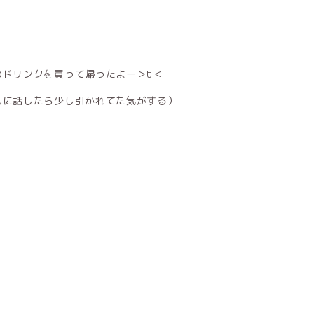
のドリンクを買って帰ったよー＞ꇴ＜
んに話したら少し引かれてた気がする）