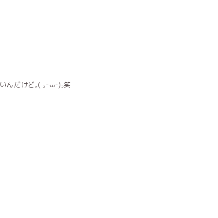
けど꜀( ꜆-⩊-)꜆笑