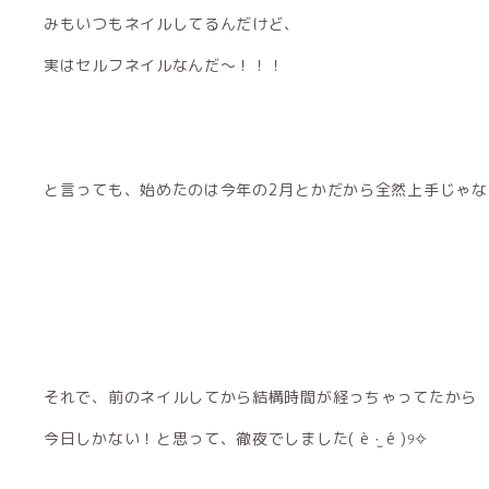
みもいつもネイルしてるんだけど、
実はセルフネイルなんだ〜！！！
と言っても、始めたのは今年の2月とかだから全然上手じゃないんだ
それで、前のネイルしてから結構時間が経っちゃってたから
今日しかない！と思って、徹夜でしました‎( è ·̫ é )୨✧