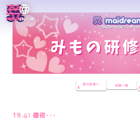
MENU
EN／JP
前の記事へ
記事一覧
19.໒꒱ 徹夜･･･