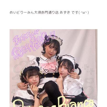
めいどりーみん大須赤門通り店 あずき です( ◜ω◝ )