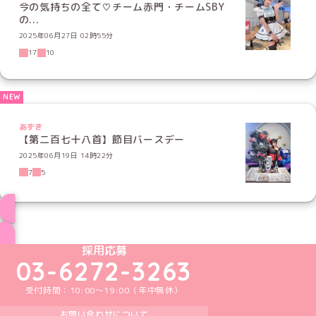
今の気持ちの全て♡チーム赤門・チームSBY
の...
2025年06月27日 02時55分
17
10
あずき
【第二百七十八首】節目バースデー
2025年06月19日 14時22分
7
5
ブログ トップページへ
めいどりーみんTikTok公式アカウント
めいどりーみんX公式アカウント
めいどりーみんInstagram公式アカウント
めいどりーみんFacebook公式アカウン
めいどりーみんYouTube公式アカ
採用応募
03-6272-3263
受付時間：10:00～19:00（年中無休）
お問い合わせについて