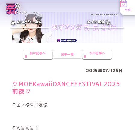
予約
MENU
EN／JP
めいどりーみん
メイド酒場
前の記事へ
次の記事へ
記事一覧
2025年07月25日
♡MOEKawaiiDANCEFESTIVAL2025
前夜♡
ご主人様♡お嬢様
こんばんは！