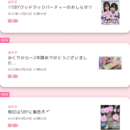
あずき
♡SBYグッドラックパーティーのおしらせ♡
2025年12月02日 20時10分
2
0
あずき
みくりから〜2年間ありがとうございまし
た...
2025年09月30日 21時56分
7
0
あずき
明日はSBYに集合♬.*ﾟ
2025年09月29日 20時00分
4
0