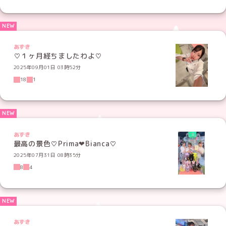
あずき
♡１ヶ月経ちましたわよ♡
2025年09月01日 03時52分
18
1
あずき
最高の景色♡Prima‪‪❤︎‬Bianca♡
2025年07月31日 08時35分
8
4
あずき