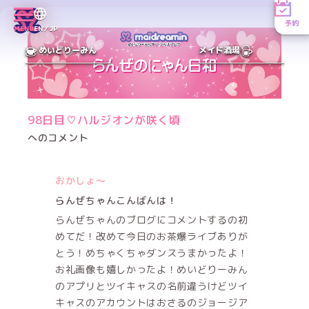
予約
MENU
EN／JP
めいどりーみん
メイド酒場
98日目♡ハルジオンが咲く頃
へのコメント
おかしょ〜
らんぜちゃんこんばんは！
らんぜちゃんのブログにコメントするの初
めてだ！改めて今日のお茶爆ライブありが
とう！めちゃくちゃダンスうまかったよ！
お礼画像も嬉しかったよ！めいどりーみん
のアプリとツイキャスの名前違うけどツイ
キャスのアカウントはおさるのジョージア