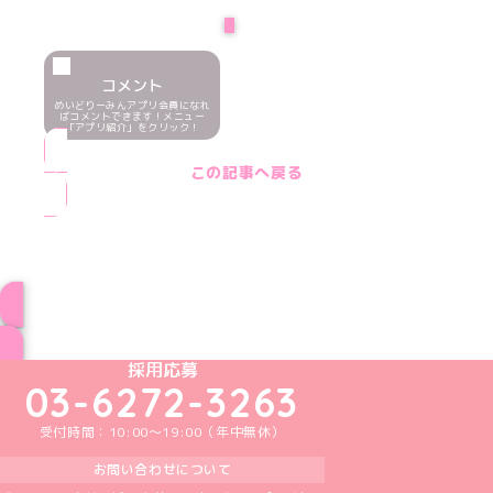
PREV
コメント
めいどりーみんアプリ会員になれ
ばコメントできます！メニュー
「アプリ紹介」をクリック！
この記事へ戻る
ブログ トップページへ
めいどりーみんTikTok公式アカウント
めいどりーみんX公式アカウント
めいどりーみんInstagram公式アカウント
めいどりーみんFacebook公式アカウン
めいどりーみんYouTube公式アカ
採用応募
03-6272-3263
受付時間：10:00～19:00（年中無休）
お問い合わせについて