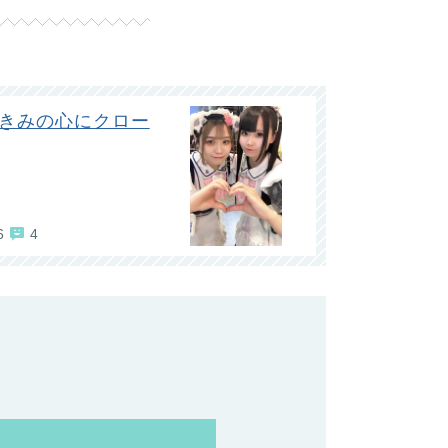
 きみの心にクロー
6
4