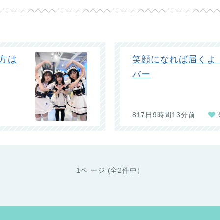
方は
笑顔になれば届くよ
バー
817日9時間13分前
1ペ ージ (全2件中）