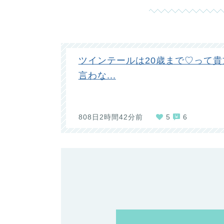
ツインテールは20歳まで♡って貴
言わな...
808日2時間42分前
5
6