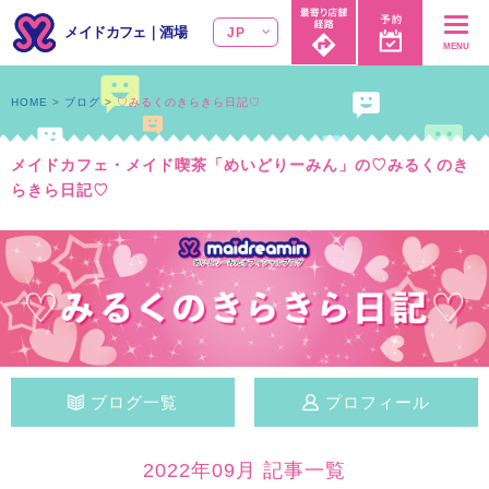
メイドカフェ
｜
酒場
JP
MENU
HOME
ブログ
♡みるくのきらきら日記♡
メイドカフェ・メイド喫茶「めいどりーみん」の♡みるくのき
らきら日記♡
ブログ一覧
プロフィール
2022年09月 記事一覧