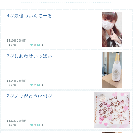
4♡最強ついんてーる
1410日22時間
54分前
3
4
3♡しあわせいっぱい
1414日17時間
56分前
2
4
2♡ありがとう(><)♡
1421日17時間
59分前
3
4