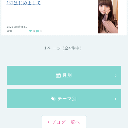
1♡はじめまして
1423日5時間51
分前
3
3
1ペ ージ (全4件中）
月別
テーマ別
ブログ一覧へ