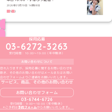
2026年05月19日 14時08分
5
2
ブログ トップページへ
めいどりーみんTikTok公式アカウント
めいどりーみんX公式アカウント
めいどりーみんInstagram公式アカウント
めいどりーみんFacebook公式アカウン
めいどりーみんYouTube公式アカ
採用応募
03-6272-3263
受付時間：10:00～19:00（年中無休）
お問い合わせについて
恐れ入りますが、採用応募に関するお問い合わせを
除き、その他のお問い合わせはメールまたはお問い
合わせフォームよりご連絡をお願いいたします。
サービス、商品、その他のお問い合わせ
お問い合わせフォーム
03-6744-6726
受付時間：9:00～18:00（年中無休）
＊ご予約は
予約フォーム
からお願いいたします。