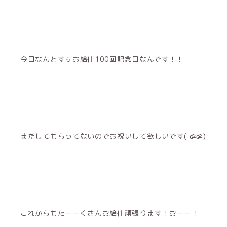
今日なんとすぅお給仕100回記念日なんです！！
まだしてもらってないのでお祝いして欲しいです( o̴̶̷᷄‎ o̴̶̷᷅ )
これからもたーーくさんお給仕頑張ります！おーー！