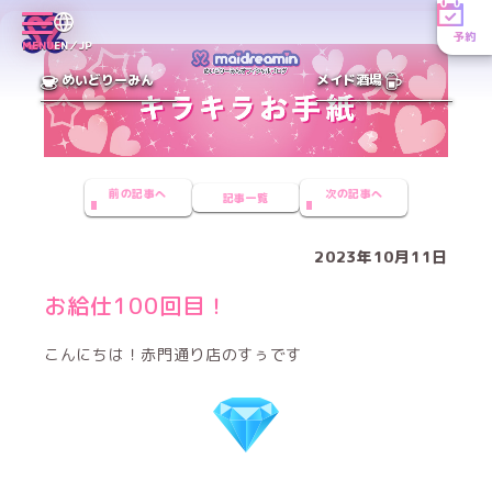
予約
MENU
EN／JP
めいどりーみん
メイド酒場
前の記事へ
次の記事へ
記事一覧
2023年10月11日
お給仕100回目！
こんにちは！赤門通り店のすぅです