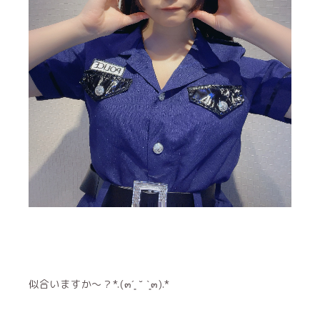
似合いますか〜？*.(๓´͈ ˘ `͈๓).*