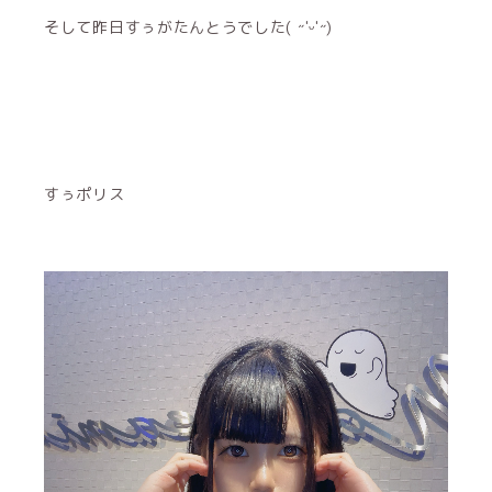
そして昨日すぅがたんとうでした( ˶'ᵕ'˶)
すぅポリス