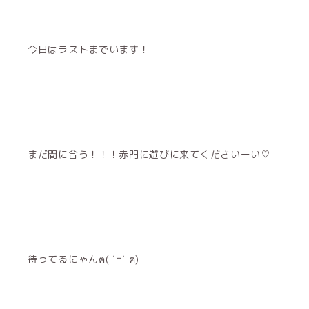
今日はラストまでいます！
まだ間に合う！！！赤門に遊びに来てくださいーい♡
待ってるにゃんฅ( ˙꒳​˙ ฅ)