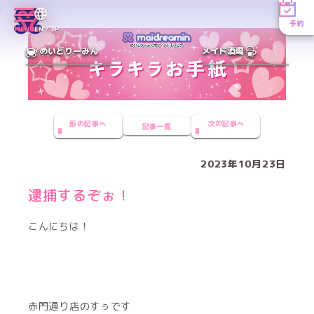
予約
MENU
EN／JP
めいどりーみん
メイド酒場
前の記事へ
次の記事へ
記事一覧
2023年10月23日
逮捕するぞぉ！
こんにちは！
赤門通り店のすぅです