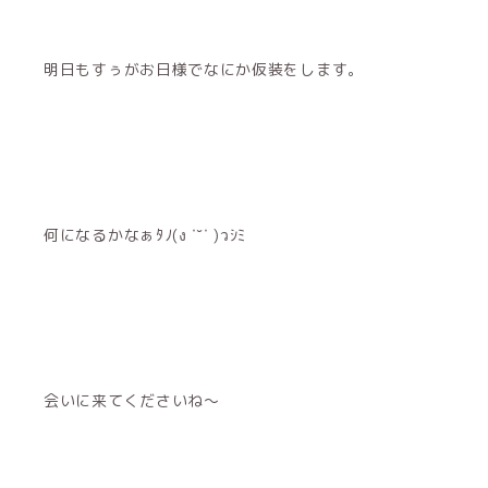
明日もすぅがお日様でなにか仮装をします。
何になるかなぁﾀﾉ(ง ˙˘˙ )วｼﾐ
会いに来てくださいね〜