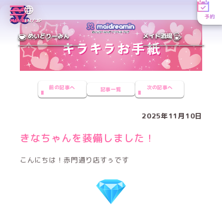
予約
MENU
EN／JP
めいどりーみん
メイド酒場
前の記事へ
次の記事へ
記事一覧
2025年11月10日
きなちゃんを装備しました！
こんにちは！赤門通り店すぅです