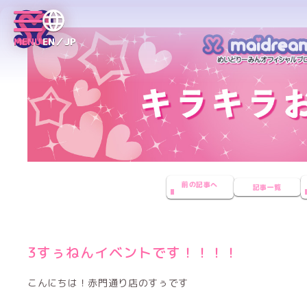
MENU
EN／JP
前の記事へ
記事一覧
3すぅねんイベントです！！！！
こんにちは！赤門通り店のすぅです