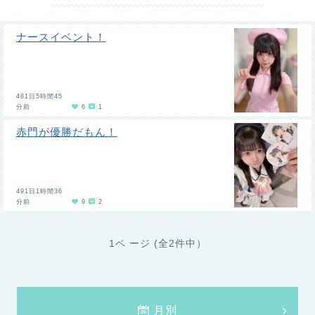
ナースイベント！
481日5時間45
分前
6
1
赤門が優勝だもん！
491日1時間36
分前
9
2
1ペ ージ (全2件中）
月別