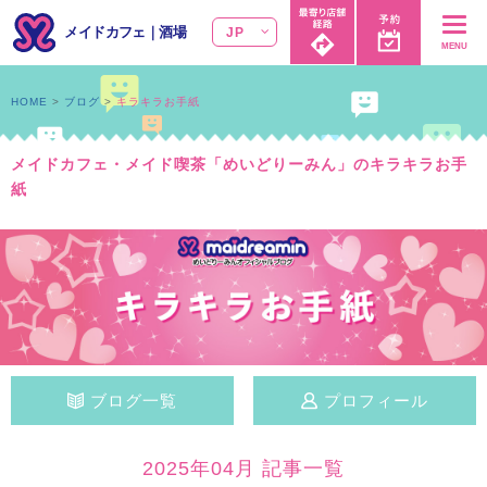
メイドカフェ
｜
酒場
JP
MENU
HOME
ブログ
キラキラお手紙
メイドカフェ・メイド喫茶「めいどりーみん」のキラキラお手
紙
ブログ一覧
プロフィール
2025年04月 記事一覧