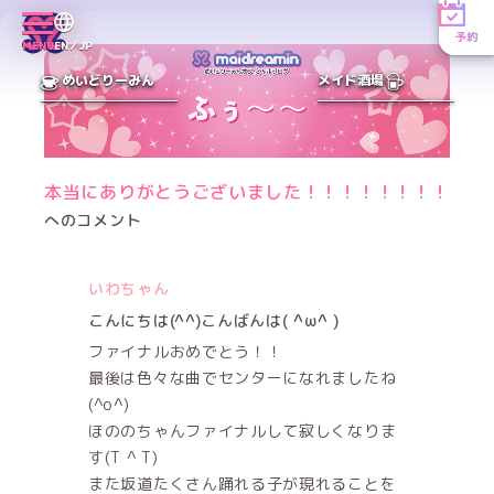
予約
MENU
EN／JP
めいどりーみん
メイド酒場
本当にありがとうございました！！！！！！！！
へのコメント
いわちゃん
こんにちは(^^)こんばんは( ^ω^ )
ファイナルおめでとう！！
最後は色々な曲でセンターになれましたね
(^o^)
ほののちゃんファイナルして寂しくなりま
す(T ^ T)
また坂道たくさん踊れる子が現れることを