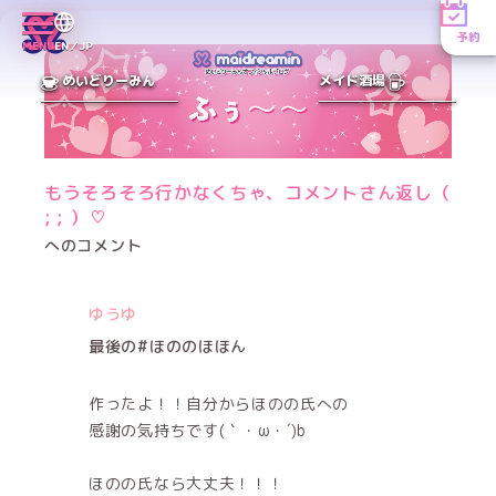
予約
MENU
EN／JP
めいどりーみん
メイド酒場
もうそろそろ行かなくちゃ、コメントさん返し（
; ; ）♡
へのコメント
ゆうゆ
最後の#ほののほほん
作ったよ！！自分からほのの氏への
感謝の気持ちです(｀・ω・´)b
ほのの氏なら大丈夫！！！