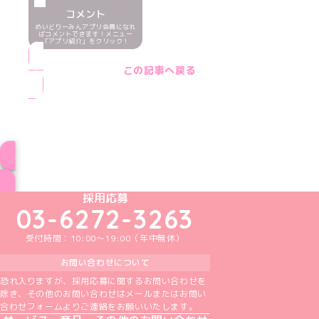
コメント
めいどりーみんアプリ会員になれ
ばコメントできます！メニュー
「アプリ紹介」をクリック！
この記事へ戻る
ブログ トップページへ
めいどりーみんTikTok公式アカウント
めいどりーみんX公式アカウント
めいどりーみんInstagram公式アカウント
めいどりーみんFacebook公式アカウン
めいどりーみんYouTube公式アカ
採用応募
03-6272-3263
受付時間：10:00～19:00（年中無休）
お問い合わせについて
恐れ入りますが、採用応募に関するお問い合わせを
除き、その他のお問い合わせはメールまたはお問い
合わせフォームよりご連絡をお願いいたします。