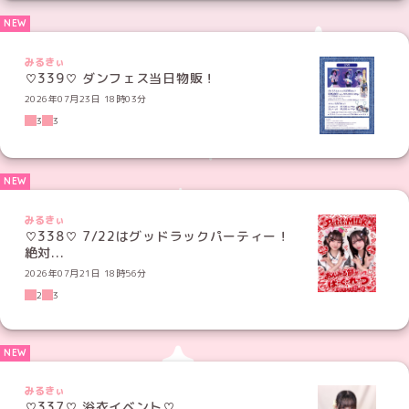
みるきぃ
♡339♡ ダンフェス当日物販！
2026年07月23日 18時03分
3
3
みるきぃ
♡338♡ 7/22はグッドラックパーティー！
絶対...
2026年07月21日 18時56分
2
3
みるきぃ
♡337♡ 浴衣イベント♡