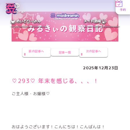
予約
MENU
EN／JP
めいどりーみん
メイド酒場
前の記事へ
次の記事へ
記事一覧
2025年12月23日
♡293♡ 年末を感じる、、、！
ご主人様・お嬢様♡
おはようございます！こんにちは！こんばんは！