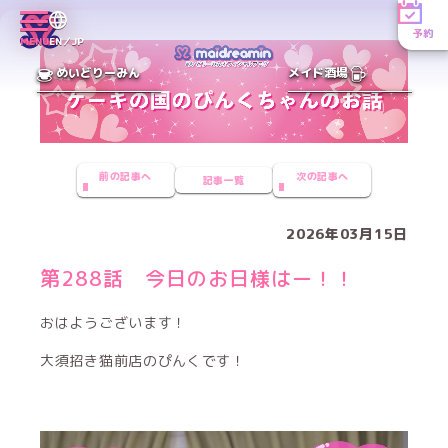
予約
MENU
EN／JP
めいどりーみん
メイド酒場
前の記事へ
次の記事へ
記事一覧
2026年03月15日
第288話 今日のお日様はー！！
おはようございます！
大須招き猫前店のぴんくです！