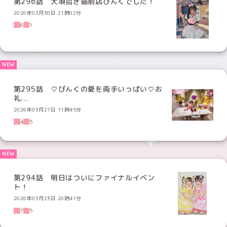
第296話 大須招き猫前店ぴんくでした！
2026年03月30日 21時02分
6
1
第295話 ♡ぴんくの愛を両手いっぱい♡お
礼...
2026年03月27日 11時45分
4
5
第294話 明日はついにファイナルイベン
ト！
2026年03月23日 20時41分
7
5