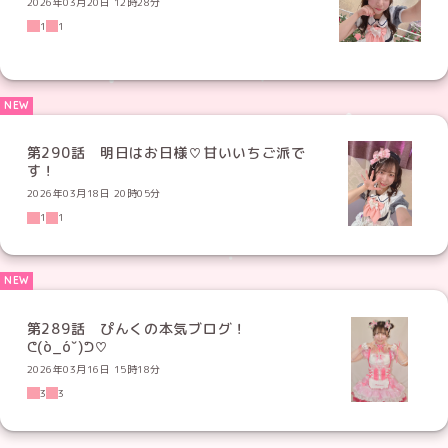
2026年03月20日 12時28分
1
1
第290話 明日はお日様♡甘いいちご派で
す！
2026年03月18日 20時05分
1
1
第289話 ぴんくの本気ブログ！
ᕦ(ò_óˇ)ᕤ♡
2026年03月16日 15時18分
3
3