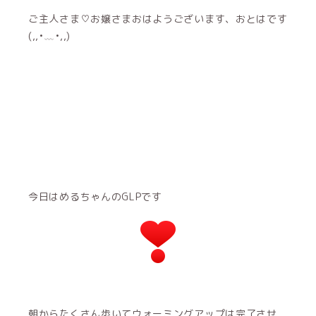
ご主人さま♡お嬢さまおはようございます、おとはです
(,,•﹏•,,)
今日はめるちゃんのGLPです
朝からたくさん歩いてウォーミングアップは完了させ