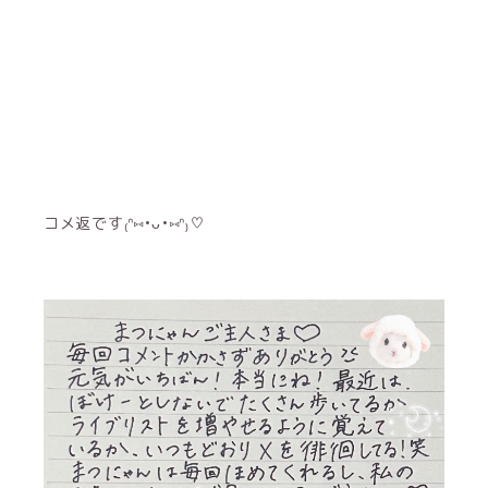
コメ返です₍ᐢ⑅•ᴗ•⑅ᐢ₎♡