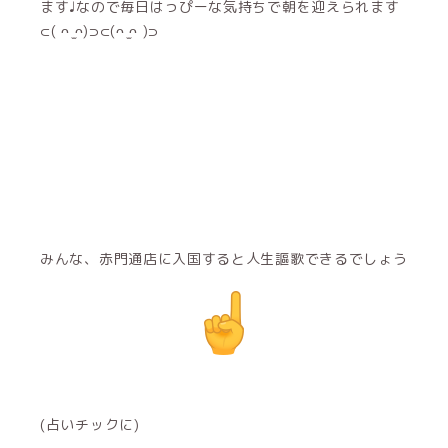
ます♩なので毎日はっぴーな気持ちで朝を迎えられます
⊂( ᴖ ̫ᴖ)⊃⊂(ᴖ ̫ᴖ )⊃
みんな、赤門通店に入国すると人生謳歌できるでしょう
(占いチックに)