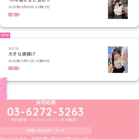
2026年04月08日 02時03分
7
4
おとは
大きな唐揚げ
2026年03月31日 23時00分
8
3
ブログ トップページへ
めいどりーみんTikTok公式アカウント
めいどりーみんX公式アカウント
めいどりーみんInstagram公式アカウント
めいどりーみんFacebook公式アカウン
めいどりーみんYouTube公式アカ
採用応募
03-6272-3263
受付時間：10:00～19:00（年中無休）
お問い合わせについて
恐れ入りますが、採用応募に関するお問い合わせを