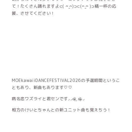
て！たくさん踊れますよ⊂( ᴖ ̫ᴖ)⊃⊂(ᴖ ̫ᴖ )⊃精一杯の応
援、させてください！
MOEkawaiiDANCEFESTIVAL2026の予選期間というこ
ともあり、新曲もあります♡♡
病名恋ワズライと君センです⸝⸝o̴̶̷̥᷅ ̫ o̴̶̷̥᷅⸝⸝
相方のけいとちゃんとの新ユニット曲も覚えちう！