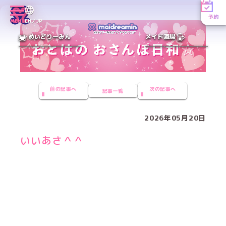
予約
MENU
EN／JP
めいどりーみん
メイド酒場
前の記事へ
次の記事へ
記事一覧
2026年05月20日
いいあさ＾＾