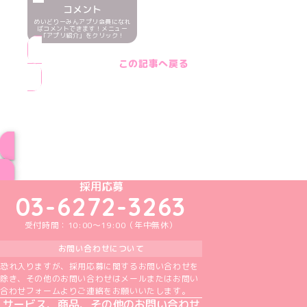
コメント
めいどりーみんアプリ会員になれ
ばコメントできます！メニュー
「アプリ紹介」をクリック！
この記事へ戻る
ブログ トップページへ
めいどりーみんTikTok公式アカウント
めいどりーみんX公式アカウント
めいどりーみんInstagram公式アカウント
めいどりーみんFacebook公式アカウン
めいどりーみんYouTube公式アカ
採用応募
03-6272-3263
受付時間：10:00～19:00（年中無休）
お問い合わせについて
恐れ入りますが、採用応募に関するお問い合わせを
除き、その他のお問い合わせはメールまたはお問い
合わせフォームよりご連絡をお願いいたします。
サービス、商品、その他のお問い合わせ