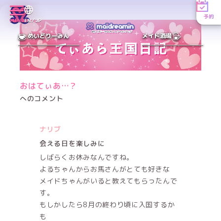
予約
MENU
EN／JP
めいどりーみん
メイド酒場
おはてぃあ…？
へのコメント
ナリブ
会える日を楽しみに
しばらくお休みなんですね。
よるちゃんからお馬さんがとても好きな
メイドちゃんがいると教えてもらったんで
す。
もしかしたら8月の終わり頃に入国するか
も