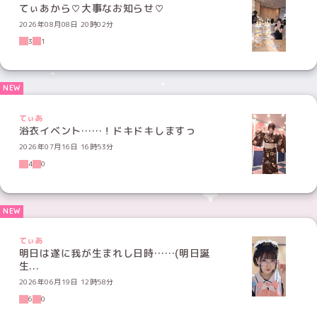
てぃあから♡大事なお知らせ♡
2026年08月08日 20時02分
3
1
てぃあ
浴衣イベント……！ドキドキしますっ
2026年07月16日 16時53分
4
0
てぃあ
明日は遂に我が生まれし日時……(明日誕
生...
2026年06月19日 12時58分
6
0