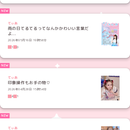
てぃあ
雨の日てるてるってなんかかわいい言葉だ
よ...
2026年05月16日 19時58分
1
0
てぃあ
印象操作もお手の物♡
2026年04月28日 15時54分
4
1
てぃあ