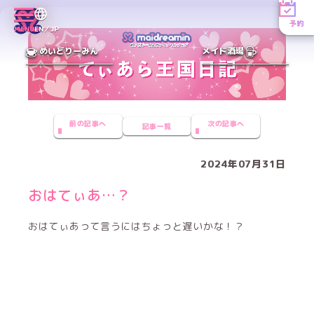
予約
MENU
EN／JP
めいどりーみん
メイド酒場
前の記事へ
次の記事へ
記事一覧
2024年07月31日
おはてぃあ…？
おはてぃあって言うにはちょっと遅いかな！？