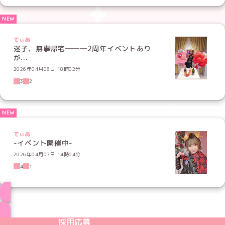
てぃあ
迷子、無事帰宅───2周年イベントあり
が...
2026年04月08日 18時02分
3
2
てぃあ
-イベント開催中-
2026年04月07日 14時04分
4
1
ブログ トップページへ
めいどりーみんTikTok公式アカウント
めいどりーみんX公式アカウント
めいどりーみんInstagram公式アカウント
めいどりーみんFacebook公式アカウン
めいどりーみんYouTube公式アカ
採用応募