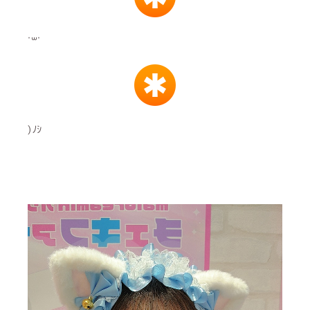
˙꒳˙
)ﾉｼ