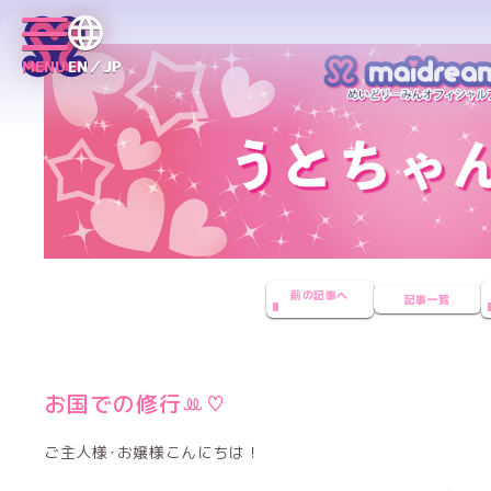
MENU
EN／JP
前の記事へ
記事一覧
お国での修行‪ꔛ‬♡‪
ご主人様･お嬢様こんにちは！