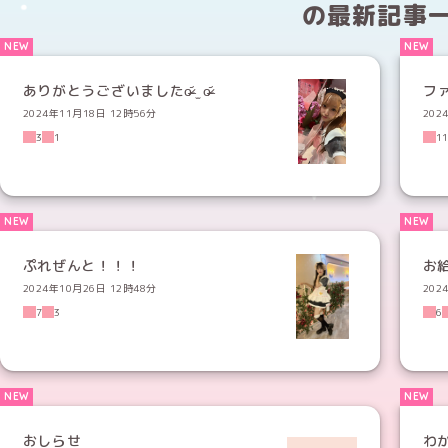
の
最新記事
ありがとうございましたo̴̶̷᷄ ̫ o̴̶̷᷄
ファ
2024年11月18日 12時56分
202
3
1
1
ぷれぜんと！！！
お
2024年10月26日 12時48分
202
7
3
6
おしらせ
わ