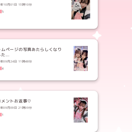
4年10月01日 13時10分
5
ームページの写真あたらしくなり
ました‪...
4年09月24日 11時48分
4
コメントお返事♡
4年09月09日 21時09分
1