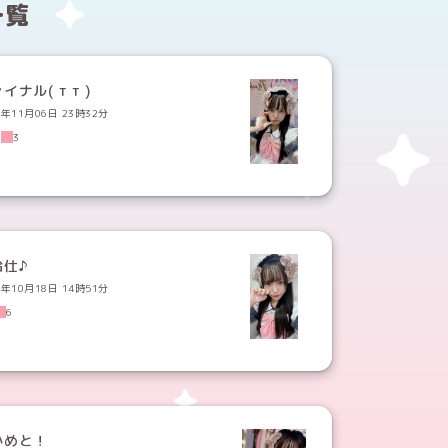
一覧
イナル( т т )
4年11月06日 23時32分
1
3
給仕♪
4年10月18日 14時51分
6
かめと！