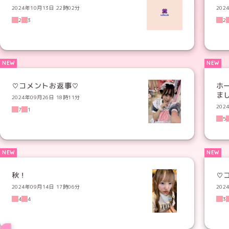
2024年10月13日 22時02分
202
2
3
2
♡コメントお返事♡
ホ
2024年09月26日 18時11分
202
7
1
5
秋！
♡
2024年09月14日 17時06分
202
4
4
3