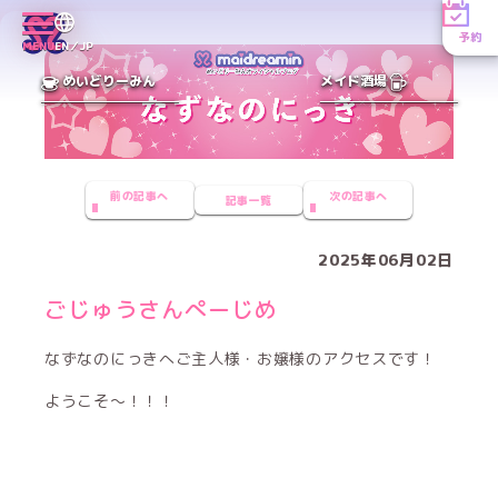
予約
MENU
EN／JP
めいどりーみん
メイド酒場
前の記事へ
次の記事へ
記事一覧
2025年06月02日
ごじゅうさんぺーじめ
なずなのにっきへご主人様・お嬢様のアクセスです！
ようこそ〜！！！