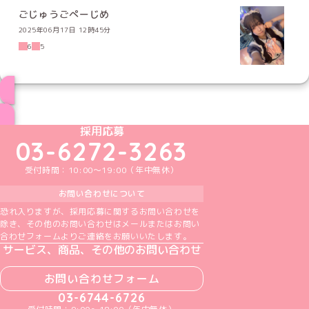
ごじゅうごぺーじめ
2025年06月17日 12時45分
6
5
ブログ トップページへ
めいどりーみんTikTok公式アカウント
めいどりーみんX公式アカウント
めいどりーみんInstagram公式アカウント
めいどりーみんFacebook公式アカウン
めいどりーみんYouTube公式アカ
採用応募
03-6272-3263
受付時間：10:00～19:00（年中無休）
お問い合わせについて
恐れ入りますが、採用応募に関するお問い合わせを
除き、その他のお問い合わせはメールまたはお問い
合わせフォームよりご連絡をお願いいたします。
サービス、商品、その他のお問い合わせ
お問い合わせフォーム
03-6744-6726