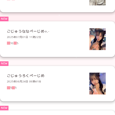
ごじゅうななぺーじめ⟡.·
2025年07月01日 11時22分
10
5
ごじゅうろくぺーじめ
2025年06月24日 09時41分
5
5