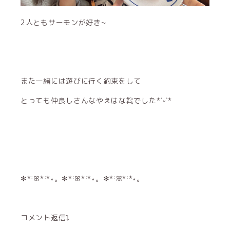
2人ともサーモンが好き~
また一緒には遊びに行く約束をして
とっても仲良しさんなやえはな㌠でした*ˊᵕˋ*
✻*˸ꕤ*˸*⋆。✻*˸ꕤ*˸*⋆。✻*˸ꕤ*˸*⋆。
コメント返信⤵︎ ︎