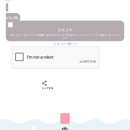
いいね
コメント
めいどりーみんアプリ会員になればコメントできます！メニュー「アプリ紹介」をクリッ
ク！
コメント数(1)
Xでシェアする
LINEでシェアする
Facebookでシェアする
シェアする
の