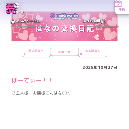
予約
MENU
EN／JP
めいどりーみん
メイド酒場
前の記事へ
次の記事へ
記事一覧
2025年10月27日
ぱーてぃー！！
ご主人様・お嬢様こんはな❁⃘*.ﾟ