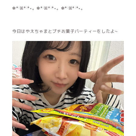
✻*˸ꕤ*˸*⋆。✻*˸ꕤ*˸*⋆。✻*˸ꕤ*˸*⋆。
今日はやえちゃまとプチお菓子パーティーをしたよ~