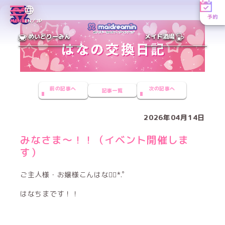
予約
MENU
EN／JP
めいどりーみん
メイド酒場
前の記事へ
次の記事へ
記事一覧
2026年04月14日
みなさま〜！！（イベント開催しま
す）
ご主人様・お嬢様こんはな❁⃘*.ﾟ
はなちまです！！