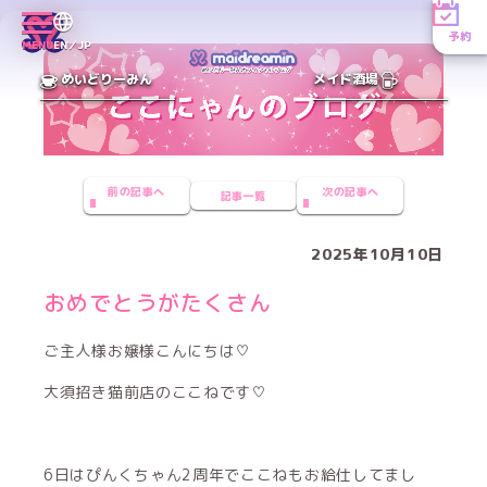
予約
MENU
EN／JP
めいどりーみん
メイド酒場
前の記事へ
次の記事へ
記事一覧
2025年10月10日
おめでとうがたくさん
ご主人様お嬢様こんにちは♡
大須招き猫前店のここねです♡
6日はぴんくちゃん2周年でここねもお給仕してまし