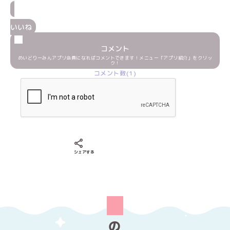
いいね
コメント
めいどりーみんアプリ会員になればコメントできます！メニュー「アプリ紹介」をクリッ
ク！
コメント数(1)
Xでシェアする
LINEでシェアする
Facebookでシェアする
シェアする
の