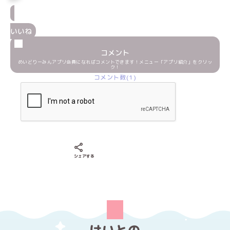
いいね
コメント
めいどりーみんアプリ会員になればコメントできます！メニュー「アプリ紹介」をクリッ
ク！
コメント数(1)
Xでシェアする
LINEでシェアする
Facebookでシェアする
シェアする
けいとの