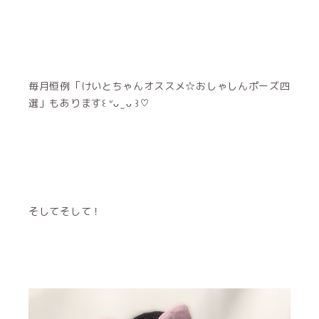
毎月恒例「けいとちゃんオススメ☆おしゃしんポーズ四
選」もあります꒰ ᐡᴗ ̫ ᴗ ꒱♡
そしてそして！