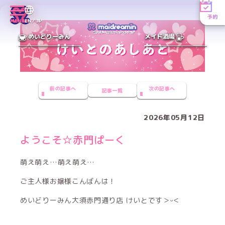
予約
MENU
EN／JP
めいどりーみん
メイド酒場
前の記事へ
次の記事へ
記事一覧
2026年05月12日
ようこそ☆赤門ぱーく
萌え萌え…萌え萌え…
ご主人様お嬢様こんばんは！
めいどりーみん大須赤門通り店 けいとです＞ᵕ＜