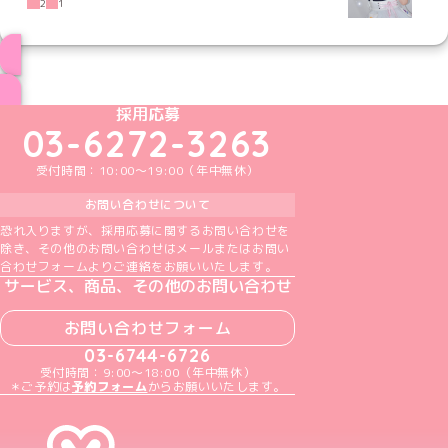
2
1
ブログ トップページへ
めいどりーみんTikTok公式アカウント
めいどりーみんX公式アカウント
めいどりーみんInstagram公式アカウント
めいどりーみんFacebook公式アカウン
めいどりーみんYouTube公式アカ
採用応募
03-6272-3263
受付時間：10:00～19:00（年中無休）
お問い合わせについて
恐れ入りますが、採用応募に関するお問い合わせを
除き、その他のお問い合わせはメールまたはお問い
合わせフォームよりご連絡をお願いいたします。
サービス、商品、その他のお問い合わせ
お問い合わせフォーム
03-6744-6726
受付時間：9:00～18:00（年中無休）
＊ご予約は
予約フォーム
からお願いいたします。