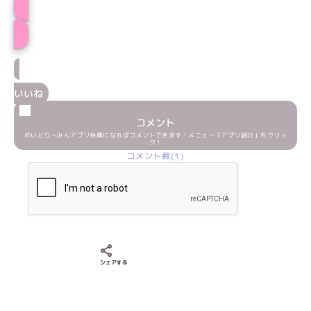
けいとプロフィール
いいね
コメント
めいどりーみんアプリ会員になればコメントできます！メニュー「アプリ紹介」をクリッ
ク！
コメント数(1)
Xでシェアする
LINEでシェアする
Facebookでシェアする
シェアする