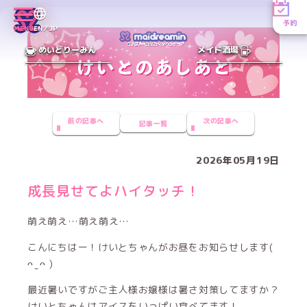
予約
MENU
EN／JP
めいどりーみん
メイド酒場
前の記事へ
次の記事へ
記事一覧
2026年05月19日
成長見せてよハイタッチ！
萌え萌え…萌え萌え…
こんにちはー！けいとちゃんがお昼をお知らせします(
ᴖ ̫ ᴖ )
最近暑いですがご主人様お嬢様は暑さ対策してますか？
けいとちゃんはアイスをいっぱい食べてます！