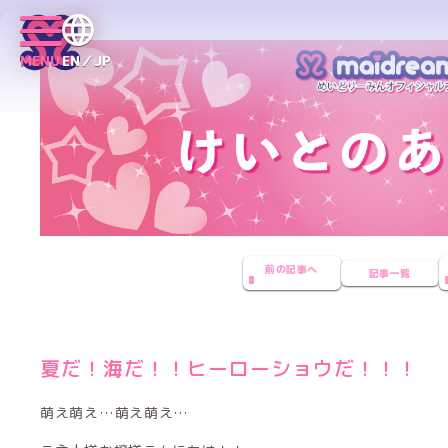
MENU
EN／JP
前の記事へ
記事一覧
夏だ！海だ！！ヒーローショウだ！！！
萌え萌え…萌え萌え…