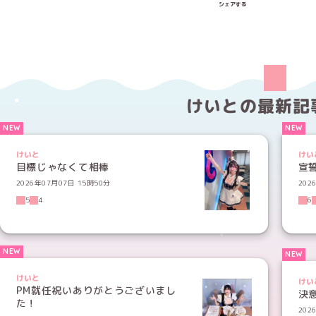
シェアする
けいとの
最新記
けいと
けい
目標じゃなくて相棒
宣
2026年07月07日 15時50分
202
5
4
6
けいと
けい
PM就任祝いありがとうございまし
決意
た！
202