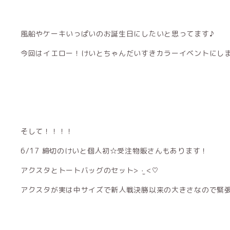
風船やケーキいっぱいのお誕生日にしたいと思ってます♪
今回はイエロー！けいとちゃんだいすきカラーイベントにします( ᴖ
そして！！！！
6/17 締切のけいと個人初☆受注物販さんもあります！
アクスタとトートバッグのセット> ·̫ <♡
アクスタが実は中サイズで新人戦決勝以来の大きさなので緊張して