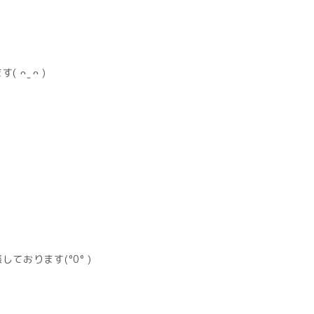
 ̫ ᴖ )
おります(°0° )