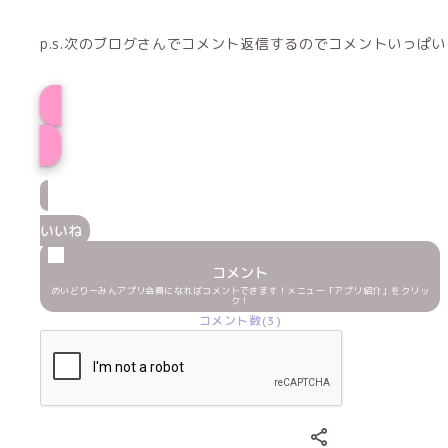
p.s.次のブログさんでコメント返信するのでコメントいっぱ
けいとプロフィー
いいね
コメント
めいどりーみんアプリ会員になればコメントできます！メニュー「アプリ紹介」をクリッ
ク！
コメント数(3)
Xでシェアする
LINEでシェア
Fac