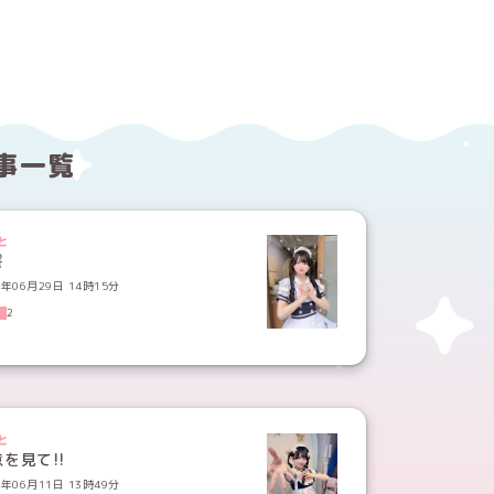
事一覧
と
誓
6年06月29日 14時15分
2
と
を見て!!
6年06月11日 13時49分