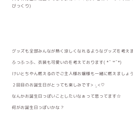
びっくり)
グッズも全部みんなが熱く涼しくなれるようなグッズを考えま
ふっふっふ、衣装も可愛いのを考えております( *¯ ꒳¯*)
けいとちやん燃えるのでご主人様お嬢様も一緒に燃えましょ
２回目のお誕生日がとっても楽しみです> ·̫ <♡
なんかお誕生日っぽいことしたいなぁって思ってます☆
何がお誕生日っぽいかな？