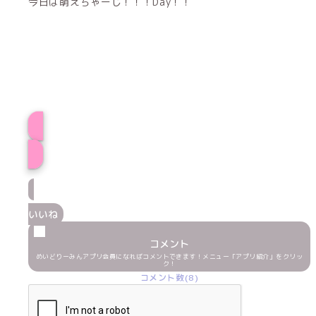
今日は萌えちゃーじ！！！Day！！
てれさプロフィー
いいね
コメント
めいどりーみんアプリ会員になればコメントできます！メニュー「アプリ紹介」をクリッ
ク！
コメント数(8)