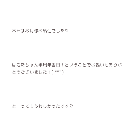
本日はお月様お給仕でした♡
はむたちゃん半周年当日！ということでお祝いもありが
とうございました！‪( ᐪ꒳ᐪ )‬
とーってもうれしかったです♡