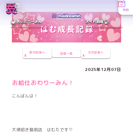
予約
MENU
EN／JP
めいどりーみん
メイド酒場
前の記事へ
次の記事へ
記事一覧
2025年12月07日
お給仕おわりーみん！
こんばんは！
大須招き猫前店 はむたです♡