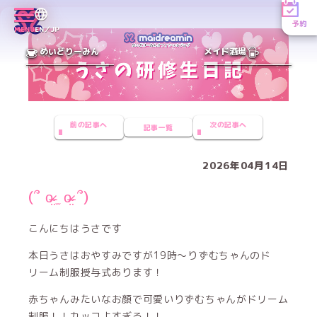
予約
MENU
EN／JP
めいどりーみん
メイド酒場
前の記事へ
次の記事へ
記事一覧
2026年04月14日
(՞ o̴̶̷̤ ̫ o̴̶̷̤ ՞)
こんにちはうさです
本日うさはおやすみですが19時～りずむちゃんのド
リーム制服授与式あります！
赤ちゃんみたいなお顔で可愛いりずむちゃんがドリーム
制服！！カッコよすぎる！！