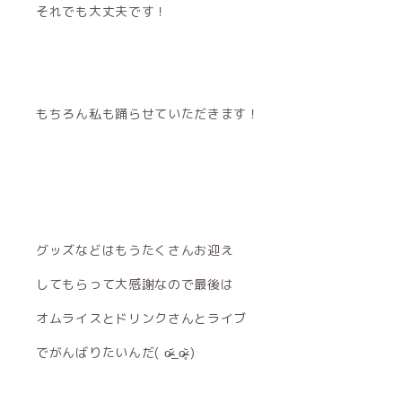
それでも大丈夫です！
もちろん私も踊らせていただきます！
グッズなどはもうたくさんお迎え
してもらって大感謝なので最後は
オムライスとドリンクさんとライブ
でがんばりたいんだ( o̴̶̷᷄_o̴̶̷̥᷅ )