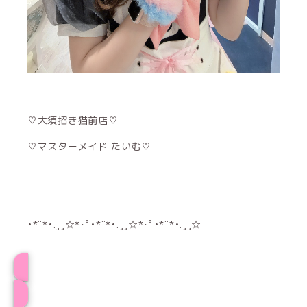
♡大須招き猫前店♡
♡マスターメイド たいむ♡
•*¨*•.¸¸☆*･ﾟ•*¨*•.¸¸☆*･ﾟ•*¨*•.¸¸☆
たいむプロフィール