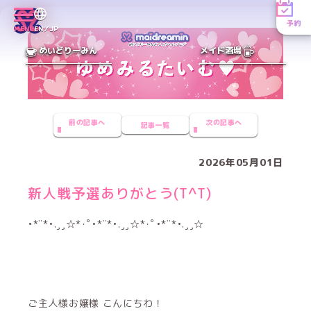
予約
MENU
EN／JP
めいどりーみん
メイド酒場
前の記事へ
次の記事へ
記事一覧
2026年05月01日
新人戦予選ありがとう(Т^Т)
•*¨*•.¸¸☆*･ﾟ•*¨*•.¸¸☆*･ﾟ•*¨*•.¸¸☆
ご主人様お嬢様 こんにちわ！