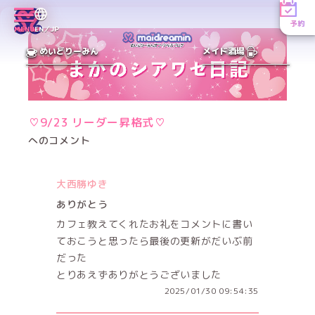
予約
MENU
EN／JP
めいどりーみん
メイド酒場
♡9/23 リーダー昇格式♡
へのコメント
大西勝ゆき
ありがとう
カフェ教えてくれたお礼をコメントに書い
ておこうと思ったら最後の更新がだいぶ前
だった
とりあえずありがとうございました
2025/01/30 09:54:35