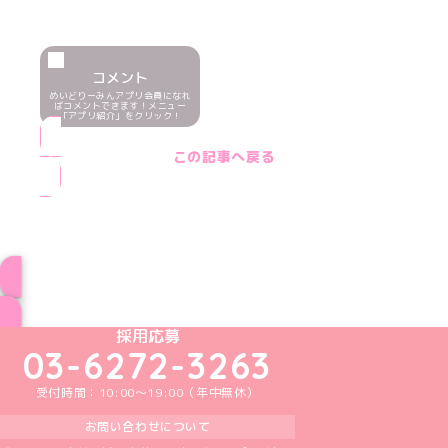
コメント
めいどりーみんアプリ会員になれ
ばコメントできます！メニュー
「アプリ紹介」をクリック！
この記事へ戻る
ブログ トップページへ
めいどりーみんTikTok公式アカウント
めいどりーみんX公式アカウント
めいどりーみんInstagram公式アカウント
めいどりーみんFacebook公式アカウン
めいどりーみんYouTube公式アカ
採用応募
03-6272-3263
受付時間：10:00～19:00（年中無休）
お問い合わせについて