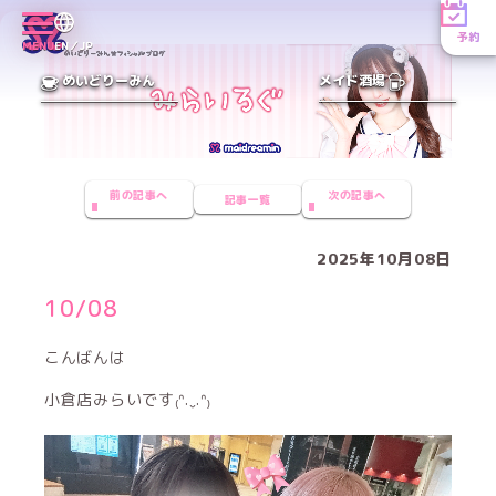
予約
MENU
EN／JP
めいどりーみん
メイド酒場
前の記事へ
次の記事へ
記事一覧
2025年10月08日
10/08
こんばんは
小倉店みらいです₍ᐢ.ˬ.ᐢ₎