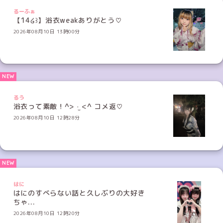
るーふぁ
【14໒꒱】浴衣weakありがとう♡
2026年08月10日 13時00分
るう
浴衣って素敵！^> ·̫ <^ コメ返♡
2026年08月10日 12時28分
はに
はにのすべらない話と久しぶりの大好き
ちゃ...
2026年08月10日 12時20分