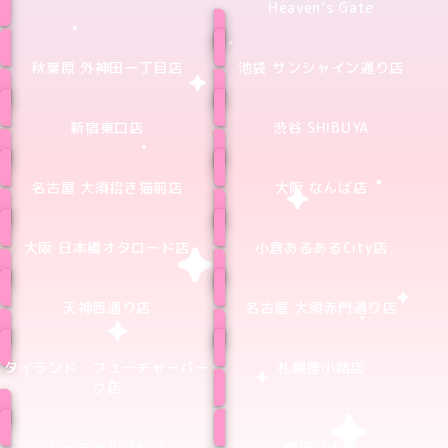
Heaven’s Gate
秋葉原 外神田一丁目店
池袋 サンシャイン通り店
新宿東口店
渋谷 SHIBUYA
名古屋 大須招き猫前店
大阪 なんば店
大阪 日本橋オタロード店
小倉あるあるCity店
天神西通り店
名古屋 大須赤門通り店
タイランド・フューチャーパー
札幌狸小路店
ク店
バーチャルストア
韓国弘大店