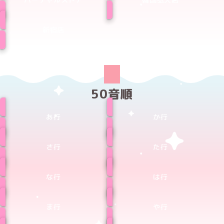
新宿店
50音順
あ行
か行
さ行
た行
な行
は行
ま行
や行