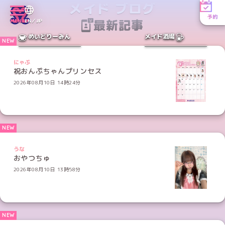
メイド ブログ
予約
最新記事
MENU
EN／JP
めいどりーみん
メイド酒場
にゃぷ
祝おんぷちゃんプリンセス
2026年08月10日 14時24分
うな
おやつちゅ
2026年08月10日 13時58分