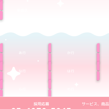
新宿店
あ行
か行
な行
は行
ら行
わ行
めいどりーみんTikTok公式アカウン
めいどりーみんX公式アカウント
めいどりーみんInstagra
めいどりーみんFace
めいどりーみんY
採用応募
サービス、商品