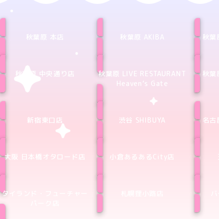
秋葉原 本店
秋葉原 AKIBA
秋葉
秋葉原 中央通り店
秋葉原 LIVE RESTAURANT
秋葉
Heaven’s Gate
新宿東口店
渋谷 SHIBUYA
名古
大阪 日本橋オタロード店
小倉あるあるCity店
タイランド・フューチャー
札幌狸小路店
バ
パーク店