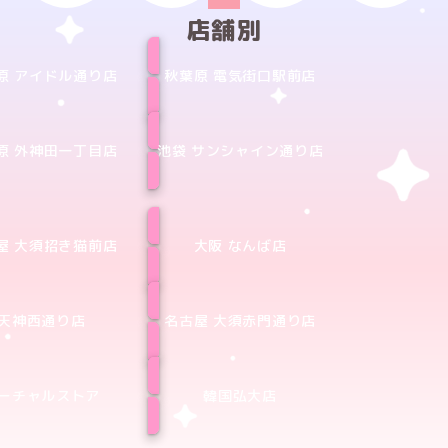
店舗別
原 アイドル通り店
秋葉原 電気街口駅前店
原 外神田一丁目店
池袋 サンシャイン通り店
屋 大須招き猫前店
大阪 なんば店
天神西通り店
名古屋 大須赤門通り店
ーチャルストア
韓国弘大店