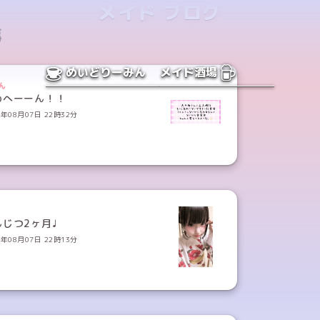
メイド ブログ
事
めいどりーみん
メイド酒場
ん
めへーーん！！
6年08月07日 22時32分
んじつ2ヶ月♩
6年08月07日 22時13分