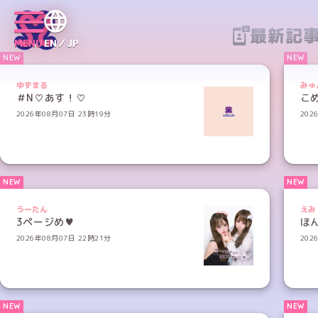
最新記
MENU
EN／JP
ゆずまる
みゅ
＃N♡あす！♡
こ
2026年08月07日 23時19分
202
うーたん
えみ
3ページめ♥
ほ
2026年08月07日 22時21分
202