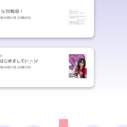
くら30粒目！
6年08月07日 20時48分
ゆ
1♡はじめまして(ᴖ ̫ᴖ )♪
6年08月07日 20時10分