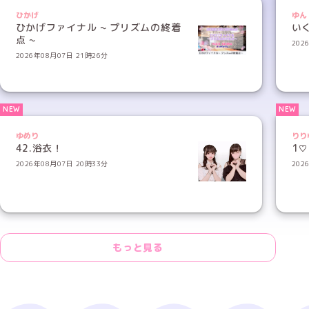
ひかげ
ゆん
ひかげファイナル ~ プリズムの終着
い
点 ~
202
2026年08月07日 21時26分
ゆめり
りり
42.浴衣！
2026年08月07日 20時33分
202
もっと見る