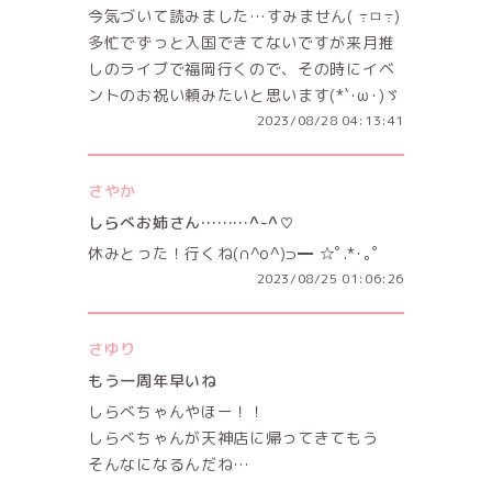
今気づいて読みました…すみません( ߹ㅁ߹)
多忙でずっと入国できてないですが来月推
しのライブで福岡行くので、その時にイベ
ントのお祝い頼みたいと思います(*`･ω･)ゞ
2023/08/28 04:13:41
さやか
しらべお姉さん………^-^♡
休みとった！行くね(∩^o^)⊃━ ☆ﾟ.*･｡ﾟ
2023/08/25 01:06:26
さゆり
もう一周年早いね
しらべちゃんやほー！！
しらべちゃんが天神店に帰ってきてもう
そんなになるんだね…