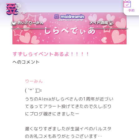
予約
MENU
EN／JP
めいどりーみん
メイド酒場
すずしらイベントあるよ！！！！
へのコメント
りーみん
( ˙꒳​˙ )͟͟͞͞ =
うちのAlexaがしらべさんの1周年が近づい
てるってアラート投げてきたので久しぶり
にブログ覗きにきましたー
遅くなりすぎましたが生誕イベのバルスタ
のお礼コメもありがとうございます…