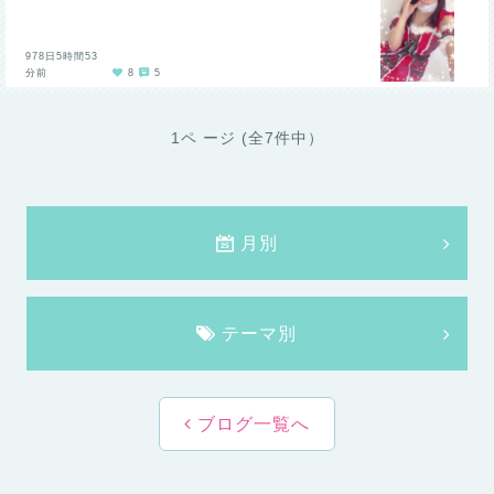
978日5時間53
分前
8
5
1ペ ージ (全7件中）
月別
テーマ別
ブログ一覧へ