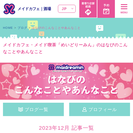
メイドカフェ
｜
酒場
JP
MENU
HOME
ブログ
はなびのこんなことやあんなこと
メイドカフェ・メイド喫茶「めいどりーみん」のはなびのこん
なことやあんなこと
ブログ一覧
プロフィール
2023年12月 記事一覧