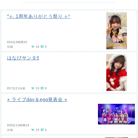
*⟡. 1周年ありがとう祭り ⟡꙳
954日3時間30
分前
34
5
はなびサンタ‼️
957日21分前
33
8
⭐︎ ライブday＆egg発表会 ⭐︎
959日15時間18
分前
25
6