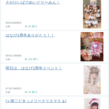
さがけいばでめいどりーみん！
966日6時間56
分前
45
6
はなび1周年ありがとう！！
969日18時間0
分前
102
7
明日は、はなび1周年イベント！
973日7時間32
分前
10
6
꒰ঌ 萌♡どきっメリークリスマス ໒꒱