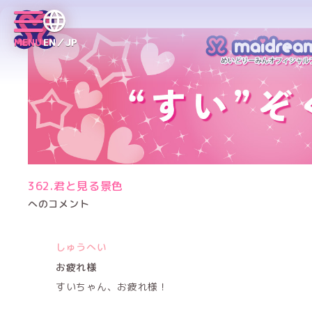
MENU
EN／JP
362.君と見る景色
へのコメント
しゅうへい
お疲れ様
すいちゃん、お疲れ様！