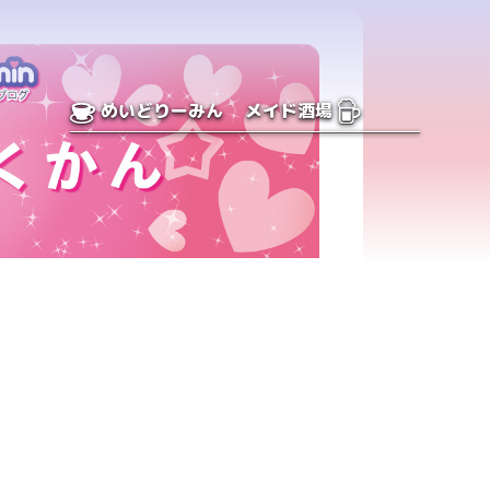
めいどりーみん
メイド酒場