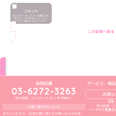
コメント
めいどりーみんアプリ会員になれ
ばコメントできます！メニュー
「アプリ紹介」をクリック！
この記事へ戻る
ブログ トップペー
めいどりーみんTikTok公式アカウン
めいどりーみんX公式アカウント
めいどりーみんInstagra
めいどりーみんFace
めいどりーみんY
採用応募
サービス、商品
03-6272-3263
お問い
受付時間：10:00～19:00（年中無休）
03
受付時間：9:
お問い合わせについて
＊ご予約は
予約フ
恐れ入りますが、採用応募に関するお問い合わせを除