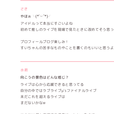
さき
やほぉ╰(*´︶`*)╯
アイドルって本当にすごいよね
初めて推しのライブを現場で見たときに改めてそう思ったよ(
プロフィールブログ楽しみ！
すいちゃんの苦手なものやことを書くのもいいと思うよ
水君
向こうの景色はどんな感じ？
ライブは心から応援できると思ってる
自分の中ではラブライブμ'sファイナルライブ
未だこれを超えるライブは
まだないかなw