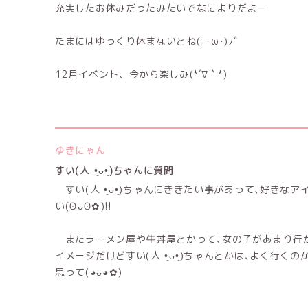
充実したお休みだったみたいでなによりだよー
たまにはゆっくり休まないとね(｡･ω･)ﾉﾞ
12月イベント、今から楽しみ(*´∇｀*)
ゆきにゃん
すい(⁠人⁠ ⁠•͈⁠ᴗ⁠•͈⁠)ちゃんに質問
すい(⁠人⁠ ⁠•͈⁠ᴗ⁠•͈⁠)ちゃんにききたい事があって､
い(⁠ʘ⁠ᴗ⁠ʘ⁠✿⁠)!!
またラーメン屋や牛丼屋とかって､女の子があまり行
イメージだけどすい(⁠人⁠ ⁠•͈⁠ᴗ⁠•͈⁠)ちゃんとかは､よく行く
思って(⁠◕⁠ᴗ⁠◕⁠✿⁠)