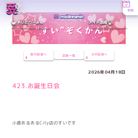
予約
MENU
EN／JP
めいどりーみん
メイド酒場
前の記事へ
次の記事へ
記事一覧
2026年04月18日
423.お誕生日会
小倉あるあるCity店のすいです