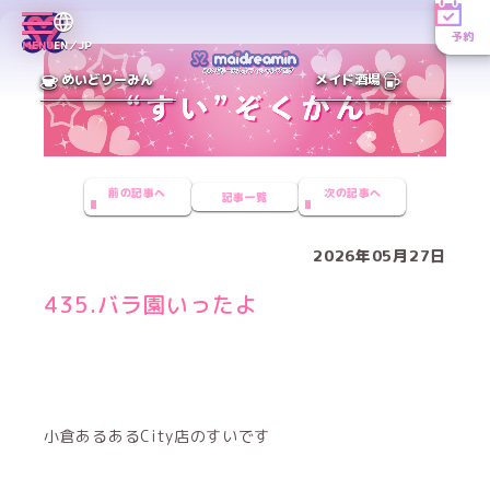
予約
MENU
EN／JP
めいどりーみん
メイド酒場
前の記事へ
次の記事へ
記事一覧
2026年05月27日
435.バラ園いったよ
小倉あるあるCity店のすいです